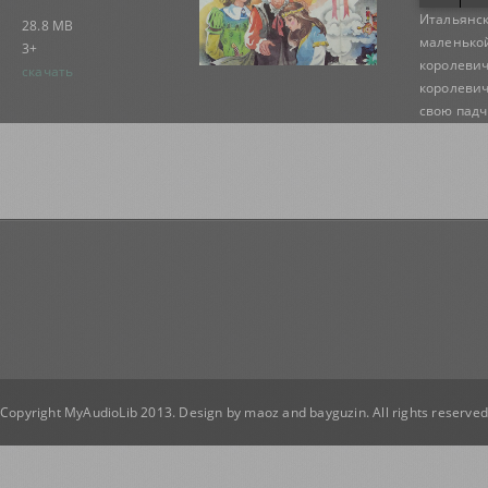
Итальянск
28.8 MB
маленькой
3+
королевич
скачать
королевич
свою падче
Copyright MyAudioLib 2013. Design by
maoz
and
bayguzin
. All rights reserve