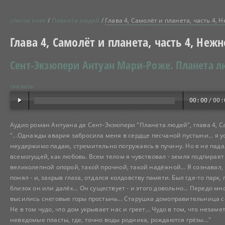
список книг
/
Планета людей
/
Глава 4, Самолёт и планета, часть 4, 
Глава 4, Самолёт и планета, часть 4, Неж
Сент-Экзюпери Антуан Мари-Роже.
Планета 
скачать
00:00
/
00:
Аудио роман Антуана де Сент-Экзюпери "Планета людей", глава 4, Са
"...Однажды авария забросила меня в сердце песчаной пустыни... я у
неудержимо падаю, стремительно погружаясь в пучину. Но я не падал
всемогущей, как любовь. Всем телом я чувствовал - земля подпирает
великолепной опорой, такой прочной, такой надёжной... Я сознавал, 
понял - и, закрыв глаза, отдался колдовству памяти. Был где-то парк
близок он или далёк... Он существует - и этого довольно... Перед
высились снеговые горы простынь... Старушка домоправительница се
Не в том чудо, что дом укрывает нас и греет... Чудо в том, что незам
неведомые пласты, где, точно воды родника, рождаются грёзы..."