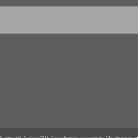
Copyright MyAudioLib 2013. Design by
maoz
and
bayguzin
. All rights reserve