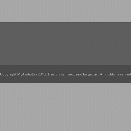
Copyright MyAudioLib 2013. Design by
maoz
and
bayguzin
. All rights reserve