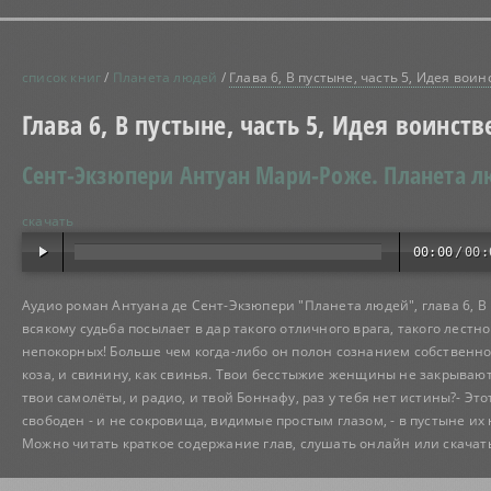
список книг
/
Планета людей
/
Глава 6, В пустыне, часть 5, Идея во
Глава 6, В пустыне, часть 5, Идея воинс
Сент-Экзюпери Антуан Мари-Роже.
Планета 
скачать
00:00
/
00:
Аудио роман Антуана де Сент-Экзюпери "Планета людей", глава 6, В 
всякому судьба посылает в дар такого отличного врага, такого лестно 
непокорных! Больше чем когда-либо он полон сознанием собственного 
коза, и свинину, как свинья. Твои бесстыжие женщины не закрывают 
твои самолёты, и радио, и твой Боннафу, раз у тебя нет истины?- Эт
свободен - и не сокровища, видимые простым глазом, - в пустыне их 
Можно читать краткое содержание глав, слушать онлайн или скачат