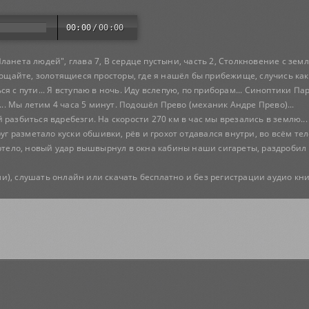
00:00
/
00:00
анета людей", глава 7, В сердце пустыни, часть 2, Столкновение с зем
Прощайте, золотящиеся просторы, где я нашёл бы прибежище, случись как
я с пути... Я вступаю в ночь. Иду вслепую, по приборам... Синоптики П
с... Мы летим 4 часа 5 минут. Подошёл Прево (механик Андре Прево)...
 разбиться вдребезги. На скорости 270 км в час мы врезались в землю..
уг разметало куски обшивки, рёв и грохот отдавался внутри, во всём тел
ертело, новый удар вышвырнул в окна кабины наши сигареты, раздробил п
и), слушать онлайн или скачать бесплатно и без регистрации аудио кн