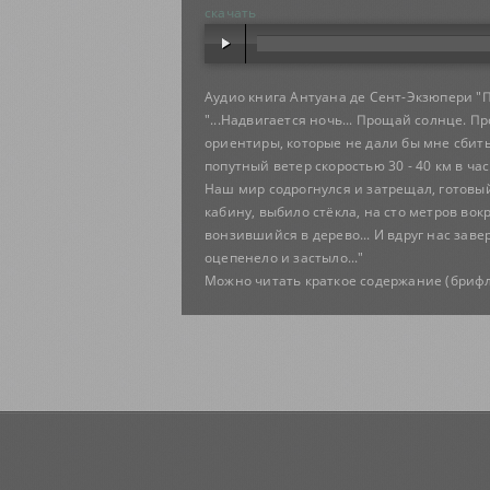
скачать
Аудио книга Антуана де Сент-Экзюпери "Пл
"...Надвигается ночь... Прощай солнце. 
ориентиры, которые не дали бы мне сбитьс
попутный ветер скоростью 30 - 40 км в ча
Наш мир содрогнулся и затрещал, готовый
кабину, выбило стёкла, на сто метров вокр
вонзившийся в дерево... И вдруг нас зав
оцепенело и застыло..."
Можно читать краткое содержание (брифл