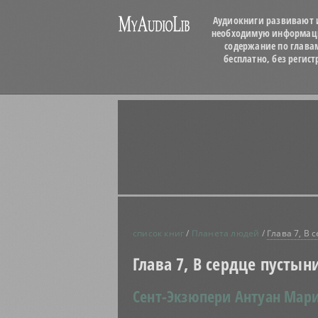
Аудиокниги развивают и
необходимую информацию
содержание по глава
бесплатно, без регис
список книг
/
Планета людей
/
Глава 7, В 
Глава 7, В сердце пустын
Сент-Экзюпери Антуан Мар