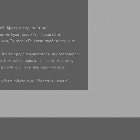
лёй. Краткое содержание:
ая-нибудь поломка... Прощайте,
арижа, Туниса и Бенгази пообещали мне
. Что-то вроде землетрясения разгромило
е. Самолёт содрогался, как нож, с маху
равое крыло - и всё смолкло. всё
игу Сент-Экзюпери "Планета людей".