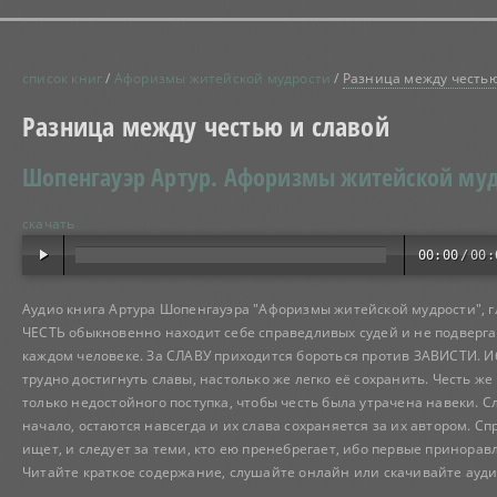
список книг
/
Афоризмы житейской мудрости
/
Разница между честью
Разница между честью и славой
Шопенгауэр Артур.
Афоризмы житейской муд
скачать
00:00
/
00:
Аудио книга Артура Шопенгауэра "Афоризмы житейской мудрости", г
ЧЕСТЬ обыкновенно находит себе справедливых судей и не подвергае
каждом человеке. За СЛАВУ приходится бороться против ЗАВИСТИ. Иб
трудно достигнуть славы, настолько же легко её сохранить. Честь же
только недостойного поступка, чтобы честь была утрачена навеки. 
начало, остаются навсегда и их слава сохраняется за их автором. Сп
ищет, и следует за теми, кто ею пренебрегает, ибо первые принорав
Читайте краткое содержание, слушайте онлайн или скачивайте ауди