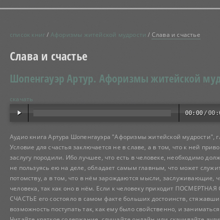
список книг
/
Афоризмы житейской мудрости
/
Слава и счастье
Слава и счастье
Шопенгауэр Артур.
Афоризмы житейской муд
скачать
00:00
/
00:
Аудио книга Артура Шопенгауэра "Афоризмы житейской мудрости", г
Условие для счастья заключается не в славе, а в том, что к ней прив
заслугу породили. Ибо лучшее, что есть в человеке, необходимо дол
не пользуясь ею на деле, обладает самым главным, что может служи
потомству, а в том, что в нём зарождаются мысли, заслуживающие, ч
человека, так как оно в нём. Если к человеку приходит ПОСМЕРТНАЯ 
СЧАСТЬЕ его состояло в самом факте больших достоинств, стяжавших е
возможность поступать так, как ему было свойственно, и заниматься
Читайте краткое содержание, слушайте онлайн или скачивайте ауди