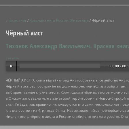
список книг
/
Красная книга России. Животные
/
Чёрный аист
Чёрный аист
Тихонов Александр Васильевич.
Красная книг
скачать
00:00
/
00:
ЧЁРНЫЙ АИСТ (Ciconia nigra) - отряд Аистообразные, семейство Аист
Чёрный аист распространён по долинам рек или вблизи озёр и там, 
выбирает самые глухие места. Кормящихся чёрных аистов можно вст
в Окском заповеднике, на азиатской территории - в Новосибирской о
скал. Гнёзда, как правило, используются птицами несколько лет подр
кладка состоит из 4, иногда 6 яиц. Насиживают яйца поочерёдно сам
Численность чёрного аиста в России стабильно низкого уровня. Она 