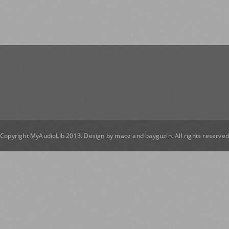
Copyright MyAudioLib 2013. Design by
maoz
and
bayguzin
. All rights reserve