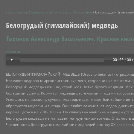
список книг
/
Красная книга России. Животные
/
Белогрудый (гимала
Белогрудый (гималайский) медведь
Тихонов Александр Васильевич.
Красная книг
скачать
00:00
/
00:
БЕЛОГРУДЫЙ (ГИМАЛАЙСКИЙ) МЕДВЕДЬ (Ursus tbibetanus) - отряд Хищ
Населяет кедрово-широколиственные леса, кедровники с монгольск
Белогрудый медведь меньше, стройнее и легче бурого медведя. Мех -
большими ушами. Кормится медведь растениями, ягодами голубики,
Усевшись на развилку сучьев, медведь подтягивает ближайшие ветки
образуются медвежьи гнёзда. Они любят лакомиться мёдом диких пч
перемещаться на 200 - 300 км. На спячку гималайские медведи устра
Белогрудые медведи не нападают на крупных животных. Опасность д
Численность белогрудых гималайских медведей к концу ХХ века сост