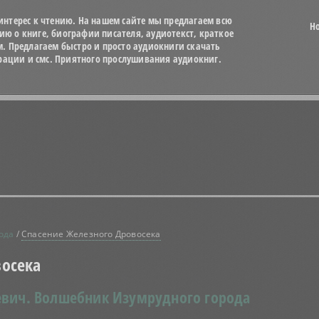
нтерес к чтению. На нашем сайте мы предлагаем всю
Н
 о книге, биографии писателя, аудиотекст, краткое
м. Предлагаем быстро и просто аудиокниги скачать
трации и смс. Приятного прослушивания аудиокниг.
ода
/
Спасение Железного Дровосека
восека
евич.
Волшебник Изумрудного города