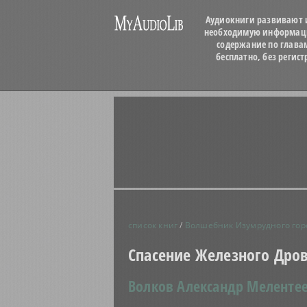
Аудиокниги развивают и
необходимую информацию
содержание по глава
бесплатно, без регис
список книг
/
Волшебник Изумрудного гор
Спасение Железного Дро
Волков Александр Меленте