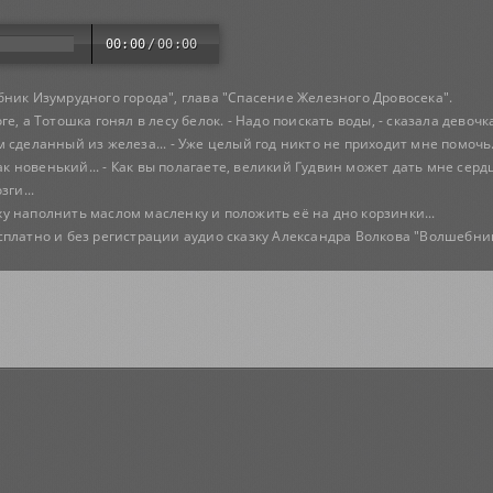
00:00
/
00:00
ник Изумрудного города", глава "Спасение Железного Дровосека".
, а Тотошка гонял в лесу белок. - Надо поискать воды, - сказала девочк
сделанный из железа... - Уже целый год никто не приходит мне помочь..
ак новенький... - Как вы полагаете, великий Гудвин может дать мне сердц
ги...
у наполнить маслом масленку и положить её на дно корзинки...
платно и без регистрации аудио сказку Александра Волкова "Волшебник