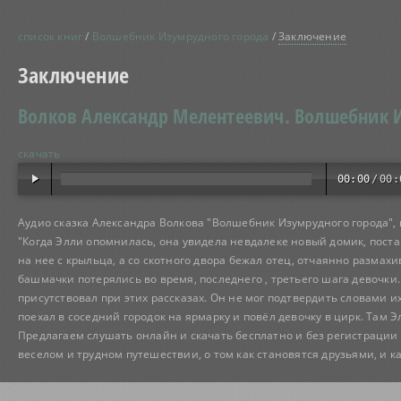
список книг
/
Волшебник Изумрудного города
/
Заключение
Заключение
Волков Александр Мелентеевич.
Волшебник 
скачать
00:00
/
00:
Аудио сказка Александра Волкова "Волшебник Изумрудного города", 
"Когда Элли опомнилась, она увидела невдалеке новый домик, пост
на нее с крыльца, а со скотного двора бежал отец, отчаянно размах
башмачки потерялись во время, последнего , третьего шага девочки. 
присутствовал при этих рассказах. Он не мог подтвердить словами их
поехал в соседний городок на ярмарку и повёл девочку в цирк. Там
Предлагаем слушать онлайн и скачать бесплатно и без регистрации
веселом и трудном путешествии, о том как становятся друзьями, и к