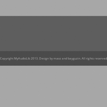
Copyright MyAudioLib 2013. Design by
maoz
and
bayguzin
. All rights reserve