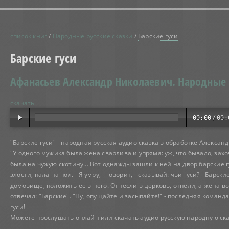
список книг
/
Народные русские сказки
/
Барские гуси
Барские гуси
Афанасьев Александр Николаевич.
Народные 
скачать
00:00
/
00:
"Барские гуси" - народная русская аудио сказка в обработке Алекса
"У одного мужика была жена сварлива и упряма: уж, что бывало, зах
была на чужую скотину... Вот однажды зашли к ней на двор барские гус
злости, пала на пол. - Я умру, - говорит, - сказывай: чьи гуси? - Бар
домовище, положить ее в него. Отнесли в церковь, отпели, а жена вс
отвечал: "Барские". "Ну, опущайте и засыпайте!" - последняя коман
гуси!
Можете прослушать онлайн или скачать аудио русскую народную сказ