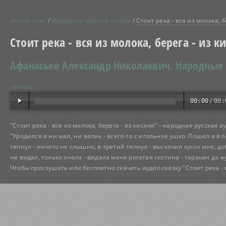
список книг
/
Народные русские сказки
/
Стоит река - вся из молока, б
Стоит река - вся из молока, берега - из к
Афанасьев Александр Николаевич.
Народные 
скачать
00:00
/
00:
"Стоит река - вся из молока, берега - из киселя" - народная русская а
"Уродился я ни мал, ни велик - всего-то с игольное ушко. Пошел я в л
тяпнул - ничего не слышно, в третий тяпнул - выскочил кусок мне, до
не видал, только знала - видала меня рогатая скотина - таракан да жу
Чтобы прослушать или бесплатно скачать аудио сказку "Стоит река - 