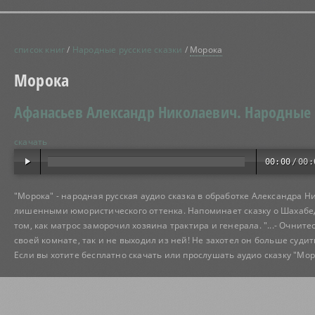
список книг
/
Народные русские сказки
/
Морока
Морока
Афанасьев Александр Николаевич.
Народные 
скачать
00:00
/
00:
"Морока" - народная русская аудио сказка в обработке Александра 
лишенными юмористического оттенка. Напоминает сказку о Шахабедд
том, как матрос заморочил хозяина трактира и генерала. "...- Очните
своей комнате, так и не выходил из ней! Не захотел он больше судить
Если вы хотите бесплатно скачать или прослушать аудио сказку "Мо