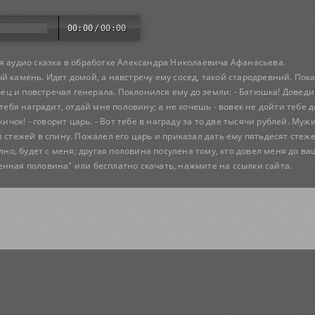
00:00
/
00:00
я аудио сказка в обработке Александра Николаевича Афанасьева.
 камень. Идет домой, а навстречу ему сосед, такой стародревний. Показа
рец и повстречал генерала. Поклонился ему до земли: - Батюшка! Доведи 
 тебя наградит, отдай мне половину; а не хочешь - вовек не дойти тебе 
жичок! - говорит царь. - Вот тебе в награду за то две тысячи рублей. Муж
 стежей в спину. Пожалел его царь и приказал дать ему пятьдесят стеже
олно, будет с меня; другая половина посулена тому, кто довел меня до ва
енная половина" или бесплатно скачать, нажмите на ссылки сайта.