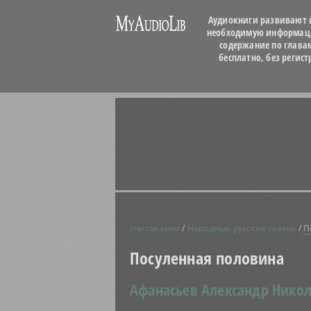
Аудиокниги развивают и
необходимую информацию
содержание по глава
бесплатно, без регис
список книг
/
Народные русские сказки
/
П
Посуленная половина
Афанасьев Александр Никол