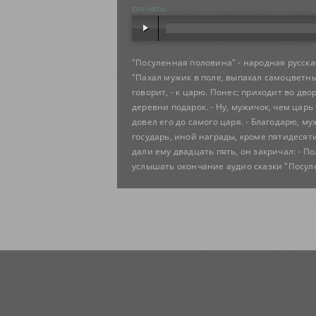
скачать
"Посуленная половина" - народная русска
"Пахал мужик в поле, выпахал самоцветный
говорит, - к царю. Понес; приходит во дво
деревни подарок. - Ну, мужичок, чем царь
довел его до самого царя. - Благодарю, му
государь, иной награды, кроме пятидесяти
дали ему двадцать пять, он закричал: - П
услышать окончание аудио сказки "Посул