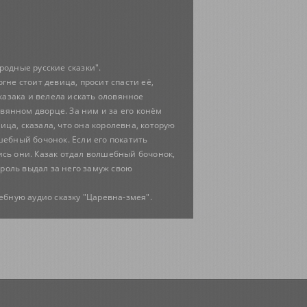
одные русские сказки".
 огне стоит девица, просит спасти её,
 казака и велела искать оловянное
ловянном дворце. За ним и за его конём
ица, сказала, что она королевна, которую
лшебный бочонок. Если его покатить
ись они. Казак отдал волшебный бочонок,
Король выдал за него замуж свою
ебную аудио сказку "Царевна-змея".