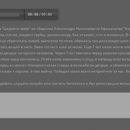
00:00
/
00:00
а "Царевна-змея" из сборника Александра Николаевича Афанасьева "Нар
од стогом, закурил трубку, уронил искру. Как отъехал, стог и вспыхнул. В
евица обратилась змеёй, выползла по пике, обвилась три раза вокруг шеи
ство, вошёл в него. Змея тотчас с шеи исчезла. Ещё 7 лет казак жил в о
 дворце ни одного человека. Через 7 лет явилась перед казаком красав
злые чары кончились. Отвёз казак королевну к отцу, в награду взял во
 дворец исчезнет. Накормил казак старца в волшебном дворце, и обменял
я казак к королю, а там война. Победил казак всего неприятеля за час. 
брифли, слушать онлайн или скачать бесплатно и без регистрации волш