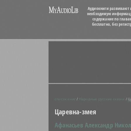
Аудиокниги развивают и
необходимую информацию
содержание по глава
бесплатно, без регис
список книг
/
Народные русские сказки
/
Ц
Царевна-змея
Афанасьев Александр Никол