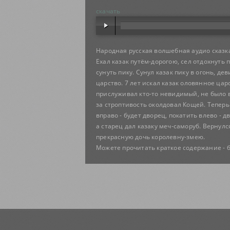
скачать
Народная русская волшебная аудио сказк
Ехал казак путём-дорогою, сел отдохнуть п
сунуть пику. Сунул казак пику в огонь, д
царство. 7 лет искал казак оловянное цар
прислуживал кто-то невидимый, не было во
за строптивость околдовал Кощей. Теперь 
вправо - будет дворец, покатить влево -
а старец дал казаку меч-саморуб. Вернулс
прекрасную дочь королевну-змею.
Можете прочитать краткое содержание - 