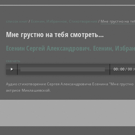
список книг
/
Есенин, Избранное, Стихотворения
/
Мне грустно на теб
Мне грустно на тебя смотреть...
Есенин Сергей Александрович.
Есенин, Избра
скачать
00:00
/
00:
Аудио стихотворение Сергея Александровича Есенина "Мне грустно на
актрисе Миклашевской.