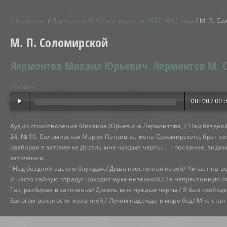
список книг
/
Лермонтов М. Стихотворения 1837-1841 годы
/
М. П. Со
М. П. Соломирской
Лермонтов Михаил Юрьевич.
Лермонтов М. С
скачать
00:00
/
00:
Аудио стихотворение Михаила Юрьевича Лермонтова, ("Над бездной а
24, № 10. Соломирская Мария Петровна, жена Соломирского, брат ко
разбирая в заточенье Досель мне чуждые черты..." - послание, види
заточении.
"Над бездной адскою блуждая,/ Душа преступная порой/ Читает на во
И часто тайную отраду/ Находит муке неземной,/ За непреклонную о
Так, разбирая в заточенье/ Досель мне чуждые черты,/ Я был свобо
Залогом вольности желанной,/ Лучом надежды в море бед/ Мне стал