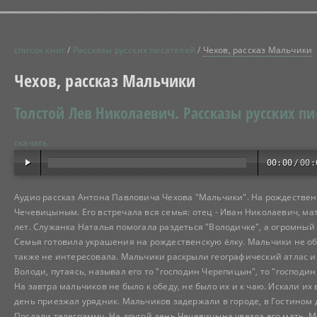
список книг
/
Рассказы русских писателей
/
Чехов, рассказ Мальчики
Чехов, рассказ Мальчики
Толстой Лев Николаевич.
Рассказы русских пи
скачать
00:00
/
00:
Аудио рассказ Антона Павловича Чехова "Мальчики". На рождестве
Чечевицыным. Его встречала вся семья: отец - Иван Николаевич, мат
лет. Служанка Наталья помогала раздеться "Володичке", а огромный 
Семья готовила украшения на рождественскую ёлку. Мальчики не об
также не интересовала. Мальчики раскрыли географический атлас и
Володи, путаясь, называл его то "господин Черепицын", то "господ
На завтра мальчиков не было к обеду, не было их и к чаю. Искали их
день приезжал урядник. Мальчиков задержали в городе, в Гостином 
Послали телеграмму. На другой день Чечевицына увезла его мать.