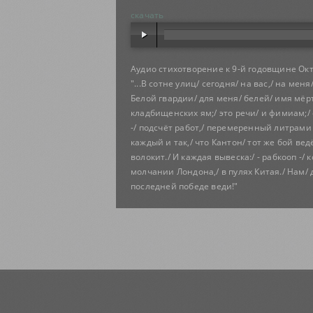
скачать
Аудио стихотворение к 9-й годовщине Ок
"...В сотне улиц/ сегодня/ на вас,/ на мен
Белой гвардии/ для меня/ белей/ имя мёртв
кладбищенских ям;/ это речи/ и фимиам;/ ос
-/ подсчёт работ,/ перемеренный литрами 
каждый и так,/ что Кантон/ тот же бой вед
волокит./ И каждая вывеска:/ - рабкооп -/
молчании Лондона,/ в пулях Китая./ Нам/ д
последней победе веди!"