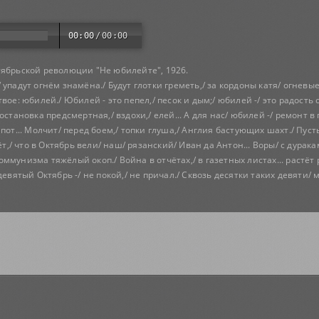
00:00
/
00:00
тябрьской революции "Не юбилейте", 1926.
я/ упадут огнём знамёна./ Будут глотки греметь,/ за кордоны катя/ огневы
ое: юбилей./ Юбилей - это пепел,/ песок и дым;/ юбилей -/ это радость с
тановка предсмертная,/ вздохи,/ елей... А для нас/ юбилей -/ ремонт в пу
пот... Молчит/ перед боем,/ топки глуша,/ Англия бастующих шахт./ Пусть
ёт,/ что в Октябрь вели/ наш/ рязанский/ Иван да Антон... Воры/ с дурак
 коммунизма тяжёлый окоп./ Война в отчётах,/ в газетных листах... растёт
евятый Октябрь -/ не покой,/ не причал./ Сквозь десятки таких девяти/ 