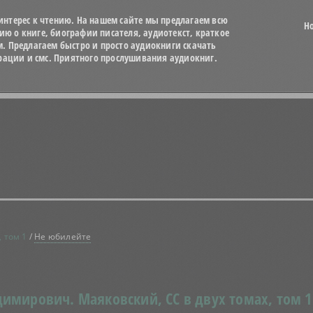
нтерес к чтению. На нашем сайте мы предлагаем всю
Н
 о книге, биографии писателя, аудиотекст, краткое
м. Предлагаем быстро и просто аудиокниги скачать
трации и смс. Приятного прослушивания аудиокниг.
, том 1
/
Не юбилейте
димирович.
Маяковский, СС в двух томах, том 1