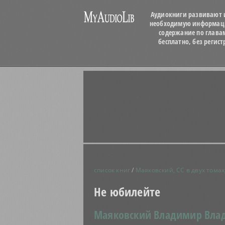
Аудиокниги развивают и
необходимую информацию
содержание по глава
бесплатно, без регис
список книг
/
Маяковский, СС в двух томах
Не юбилейте
Маяковский Владимир Вла