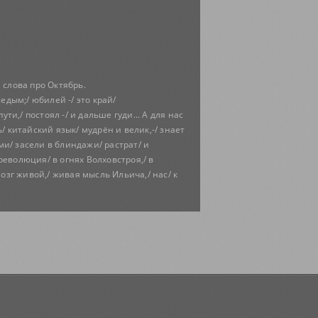
е слова про Октябрь.
едым;/ юбилей -/ это край/
ти,/ постоял -/ и дальше гуди... А для нас
/ китайский язык/ мудрён и велик,-/ знает
ами/ засели в блиндажи/ растрат/ и
 революция/ в огнях Волховстроя,/ в
мозг живой,/ живая мысль Ильича,/ нас/ к