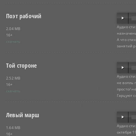
Поэт рабочий
Аудио сти
2.04 MB
назначени
16+
А что стих
скачать
занятий ро
Той стороне
Аудио сти
2.52 MB
не вопль 
16+
просто/ н
скачать
Гарцуют с
Левый марш
Аудио сти
1.64 MB
октября 1
16+