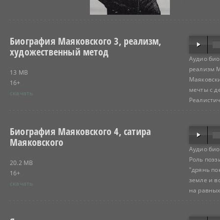
Биография Маяковского 3, реализм,
художественный метод
Аудио био
реализм М
13 MB
Маяковски
16+
мечты с д
скачать
Реалистич
Биография Маяковского 4, сатира
Маяковского
Аудио био
Роль поэз
20.2 MB
"дрянь по
16+
земле и в
скачать
на равных.