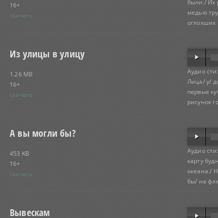
были./ Их
16+
медью тру
скачать
оглохших 
Из улицы в улицу
Аудио сти
1.26 MB
Лица/ у/ д
16+
первые ку
скачать
рисунок го
А вы могли бы?
Аудио сти
453 KB
карту буд
16+
океана./ 
скачать
бы/ на фл
Вывескам