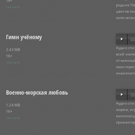
16+
родине Пе
скачать
цветов по
запечатан
Гимн учёному
Аудио сти
2.43 MB
всей импе
16+
отчаянным
скачать
заинтерес
знаменито
Военно-морская любовь
Аудио сти
1.24 MB
морям, иг
16+
миноносцу
скачать
прожектор