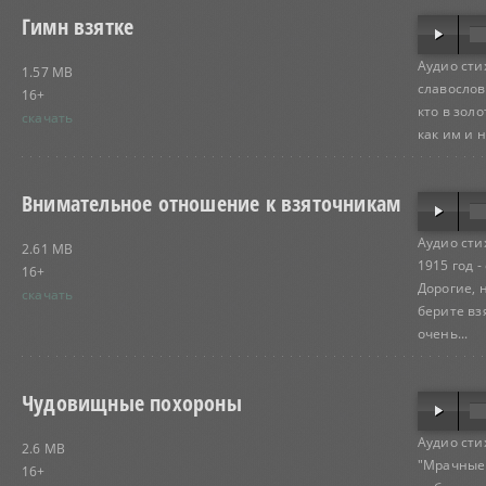
Гимн взятке
Аудио сти
1.57 MB
славослов
16+
кто в золо
скачать
как им и 
Внимательное отношение к взяточникам
Аудио сти
2.61 MB
1915 год 
16+
Дорогие, н
скачать
берите вз
очень...
Чудовищные похороны
Аудио сти
2.6 MB
"Мрачные 
16+