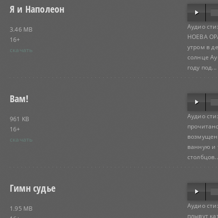
Я и Наполеон
Аудио сти
3.46 MB
НОЕВА ОРА
16+
утром в д
скачать
солнце Ау
году под...
Вам!
Аудио сти
961 KB
прочитано
16+
возмущен
скачать
ванную и 
столбцов..
Гимн судье
Аудио сти
1.95 MB
плывут ка