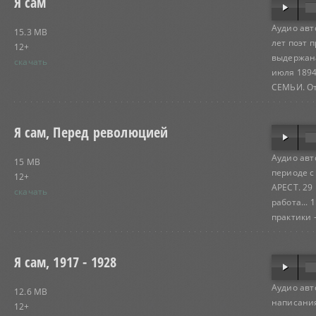
Я сам
Аудио авт
15.3 MB
лет поэт 
12+
выдержана
скачать
июля 1894
СЕМЬИ. Оте
Я сам, Перед революцией
Аудио авт
15 MB
периоде с
12+
АРЕСТ. 29 
скачать
работа...
практики -.
Я сам, 1917 - 1928
Аудио авт
12.6 MB
написания
12+