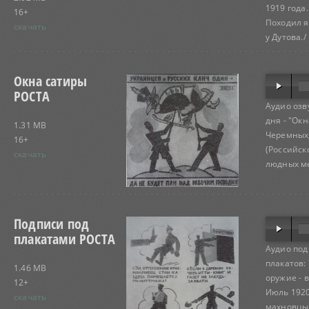
1919 года.
16+
Походил я
скачать
у Дутова./
Окна сатиры
РОСТА
Аудио озв
дня - "Ок
1.31 MB
Черемных,
16+
(Российск
скачать
людных мес
Подписи под
плакатами РОСТА
Аудио под
плакатов:
1.46 MB
оружие - в
12+
Июль 1920
скачать
махновцы х