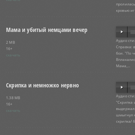
пролилась
кровью игр
Мама и убитый немцами вечер
Аудио сти
2 MB
Справка: 
16+
бои. "По 
скачать
Вплакалис
Мама,...
Скрипка и немножко нервно
Аудио сти
1.38 MB
"Скрипка 
16+
выдержал:
скачать
шмыгнул н
скрипка/ бе