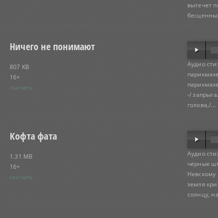
вытечет п
бесценных
Ничего не понимают
Аудио сти
807 KB
парикмахе
16+
парикмахе
скачать
-/ запрыга
голова,/...
Кофта фата
Аудио сти
1.31 MB
чёрные шт
16+
Невскому 
скачать
земля кри
солнцу, на