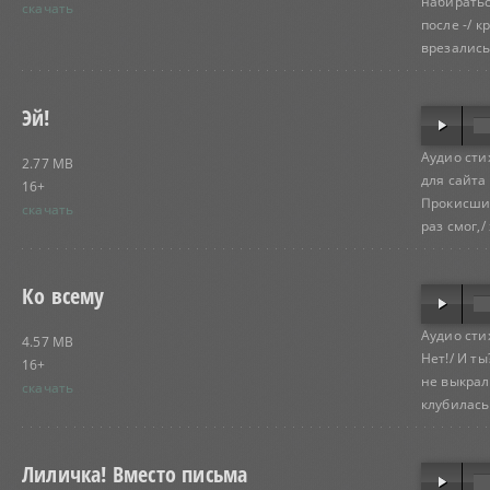
набиратьс
скачать
после -/ 
врезались,
Эй!
Аудио сти
2.77 MB
для сайта
16+
Прокисший
скачать
раз смог,/
Ко всему
Аудио сти
4.57 MB
Нет!/ И ты
16+
не выкрал
скачать
клубилась,
Лиличка! Вместо письма