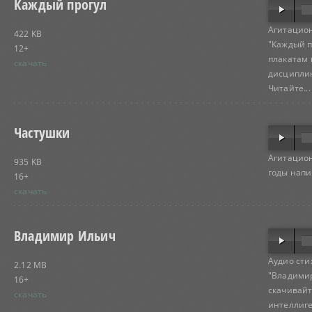
Каждый прогул
Агитацион
422 KB
"Каждый п
12+
плакатам 
скачать
дисциплины
Читайте...
Частушки
Агитацион
935 KB
годы напи
16+
скачать
Владимир Ильич
Аудио сти
2.12 MB
"Владимир
16+
скачивайте
скачать
интеллиге