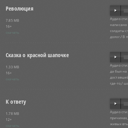
Революция
Аудио сти
7.85 MB
написано 
16+
солдаты ст
скачать
долог./ В
Сказка о красной шапочке
Аудио сти
1.33 MB
да был на
16+
доставшей
скачать
где-то,/ ш
К ответу
Аудио сти
1.78 MB
причинах,
12+
живых вты
скачать