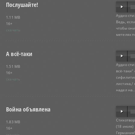
Послушайте!
Аудио сти
1.11 MB
Ведь, если
16+
чтобы они
скачать
метелях по
А всё-таки
Аудио сти
1.51 MB
всё-таки"
16+
сифилитик
скачать
листика,/
надел на..
Война объявлена
Стихотвор
1.83 MB
(18 июля)
16+
Германия!
скачать