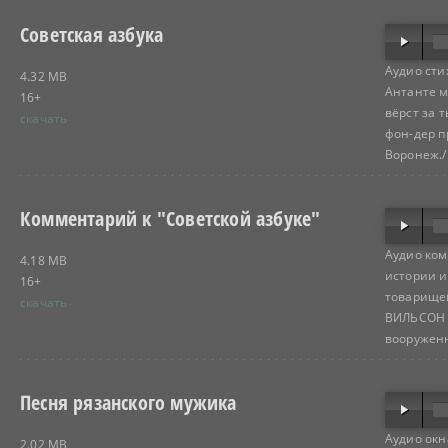
Советская азбука
Аудио сти
4.32 MB
Антанте м
16+
вёрст за 
скачать
фон-дер пр
Воронеж./.
Комментарий к "Советской азбуке"
Аудио ком
4.18 MB
истории и
16+
товарищей
скачать
ВИЛЬСОН В
вооруженн
Песня рязанского мужика
Аудио окн
2.02 MB