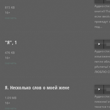
Аудио сти
815 KB
книги!/ П
16+
если весё
скачать
проведут 
под...
"Я", 1
Аудио сти
476 KB
изъезженн
16+
петле обл
скачать
рАспяты/ 
ЛЮБЛЮ СМ
Я. Несколько слов о моей жене
Аудио сти
1.09 MB
пляжем/ и
16+
тянется т
скачать