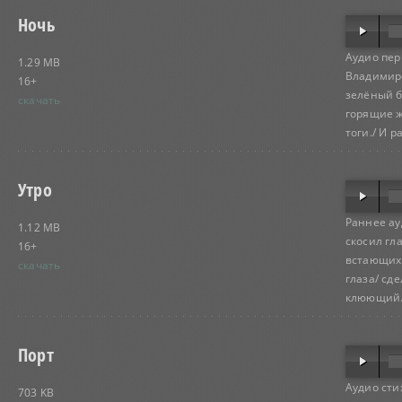
Ночь
Аудио пер
1.29 MB
Владимиро
16+
зелёный б
скачать
горящие ж
тоги./ И р
Утро
Раннее ау
1.12 MB
скосил гла
16+
встающих з
скачать
глаза/ сд
клюющий.
Порт
Аудио сти
703 KB