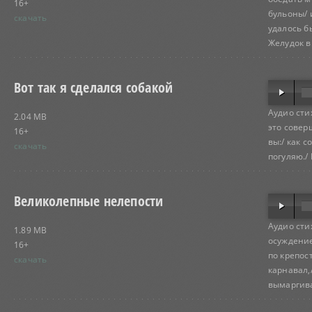
16+
бульоны/ 
скачать
удалось б
Желудок в.
Вот так я сделался собакой
Аудио сти
2.04 MB
это совер
16+
вы:/ как с
скачать
погуляю./ 
Великолепные нелепости
Аудио сти
1.89 MB
осуждение 
16+
по крепос
скачать
карнавал,
вымаргивае