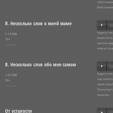
газетным
блёстками.
Я. Несколько слов о моей маме
Аудио сти
1.14 MB
меня есть
16+
шагом меря
скачать
опять/ се
Я. Несколько слов обо мне самом
Аудио сти
1.65 MB
год напис
16+
заметили/ 
скачать
Полночь/ 
лысине...
От усталости