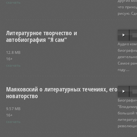
других мо
скачать
что прихо
рисую. Сде
Литературное творчество и
автобиография "Я сам"
Аудио ком
биографии
12.8 MB
деятельно
16+
Самое ран
скачать
году....
Маяковский о литературных течениях, его
новаторство
Биографич
"Владимир
9.57 MB
большой т
16+
литератур
скачать
революция