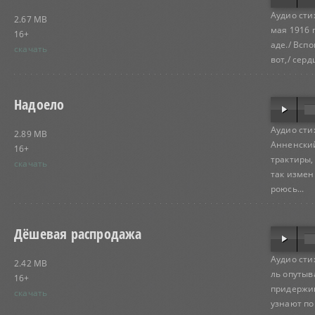
Аудио сти
2.67 MB
мая 1916 
16+
аде./ Всп
скачать
вот,/ серд
Надоело
Аудио сти
2.89 MB
Анненский
16+
трактиры,
скачать
так измен
роюсь...
Дёшевая распродажа
Аудио сти
2.42 MB
ль опутыв
16+
придержив
скачать
узнают по