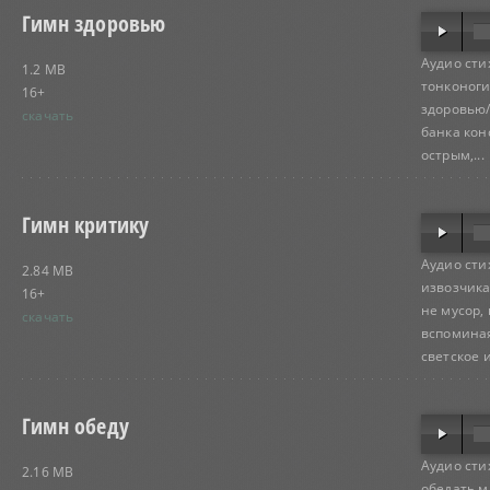
Гимн здоровью
Аудио сти
1.2 MB
тонконоги
16+
здоровью/
скачать
банка кон
острым,...
Гимн критику
Аудио сти
2.84 MB
извозчика
16+
не мусор,
скачать
вспоминая
светское и.
Гимн обеду
Аудио сти
2.16 MB
обедать м