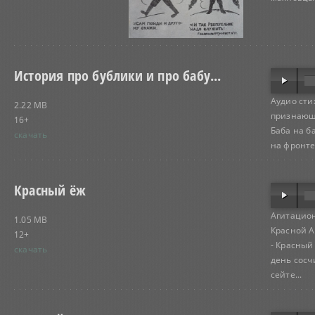
История про бублики и про бабу...
Аудио сти
2.22 MB
признающу
16+
Баба на ба
скачать
на фронте 
Красный ёж
Агитацион
1.05 MB
Красной А
12+
- Красный
скачать
день сосч
сейте...