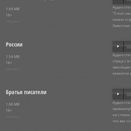
Аудио сти
1.89 MB
"Стоит им
16+
клики/ ст
скачать
Завистью с
России
Аудио сти
1.54 MB
страус,/ в
16+
звенящее 
скачать
окажется 
Братья писатели
Аудио сти
1.96 MB
привыкну/ 
16+
на столик.
скачать
что вас со