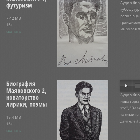
Аудио био
футуризм
кубофутур
революци
7.42 MB
грандиозн
16+
мировая п
скачать
Биография
Маяковского 2,
Аудио био
новаторство
новаторст
лирики, поэмы
это", "Вл
такими сл
19.4 MB
деятелей 
16+
скачать