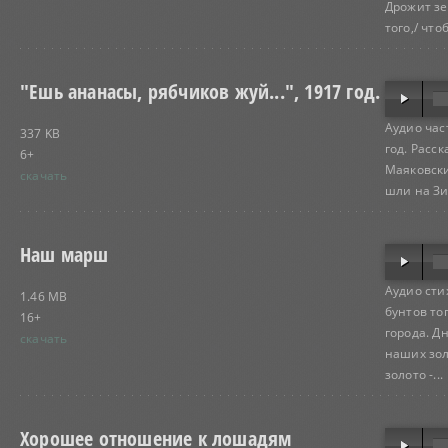
Дрожит зе
того,/ чтоб.
"Ешь ананасы, рябчиков жуй...", 1917 год.
Аудио час
337 KB
год. Расск
6+
Маяковски
скачать
шли на Зи
Наш марш
Аудио сти
1.46 MB
бунтов то
16+
города. Д
скачать
наших зол
золото -...
Хорошее отношение к лошадям