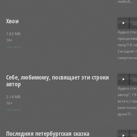
любой...
Хвои
Аудио сти
1.82 MB
празднован
16+
папу?/ К н
скачать
Сегодня/ 
смертонос
Себе, любимому, посвящает эти строки
автор
Аудио сти
автор", 19
2.14 MB
встал,/ пр
16+
уместилас
скачать
душе?/...
Последняя петербургская сказка