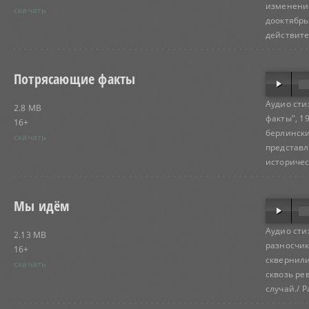
изменение
скачать
дооктябрь
действите
Потрясающие факты
Аудио ст
2.8 MB
факты", 1
16+
берлински
скачать
представл
историчес
Мы идём
Аудио сти
2.13 MB
разносчик
16+
сквернили
скачать
сквозь ре
случай./ Ра