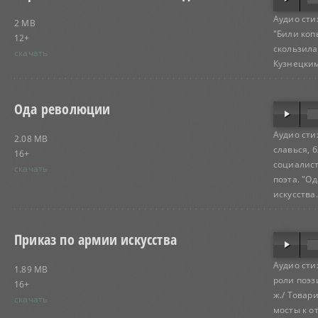
Аудио сти
2 MB
"Били копы
12+
скользила
скачать
Кузнецким 
Ода революции
Аудио сти
2.08 MB
славься, 
16+
социалист
скачать
поэта. "О
искусства.
Приказ по армии искусства
Аудио сти
1.89 MB
роли поэз
16+
ж./ Товар
скачать
мосты к о