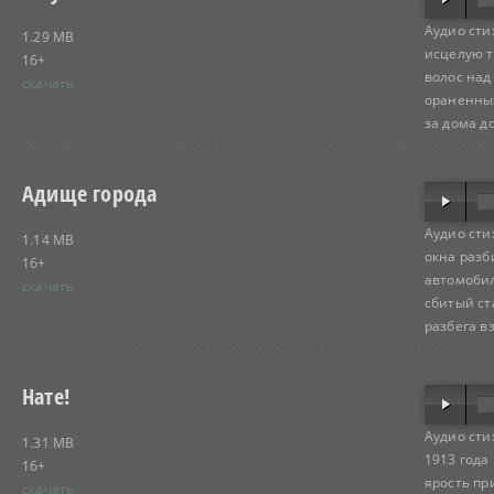
Аудио сти
1.29 MB
исцелую т
16+
волос над 
скачать
ораненных
за дома до
Адище города
Аудио сти
1.14 MB
окна разб
16+
автомобил
скачать
сбитый ст
разбега вз
Нате!
Аудио сти
1.31 MB
1913 года
16+
ярость пр
скачать