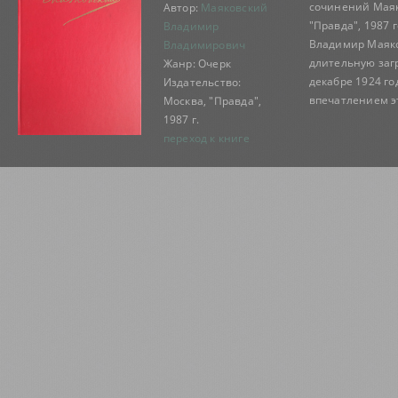
сочинений Маяк
Автор:
Маяковский
"Правда", 1987 
Владимир
Владимир Маяко
Владимирович
длительную загр
Жанр: Очерк
декабре 1924 го
Издательство:
впечатлением эт
Москва, "Правда",
1987 г.
переход к книге