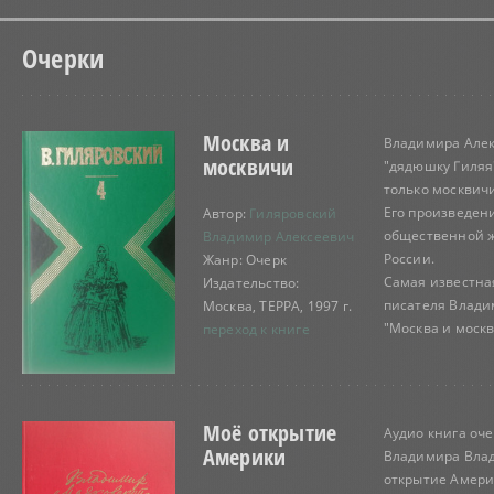
Очерки
Москва и
Владимира Алек
москвичи
"дядюшку Гиляя"
только москвичи
Его произведен
Автор:
Гиляровский
общественной 
Владимир Алексеевич
России.
Жанр: Очерк
Самая известная
Издательство:
писателя Влади
Москва, ТЕРРА, 1997 г.
"Москва и москви
переход к книге
Моё открытие
Аудио книга оче
Америки
Владимира Вла
открытие Амери