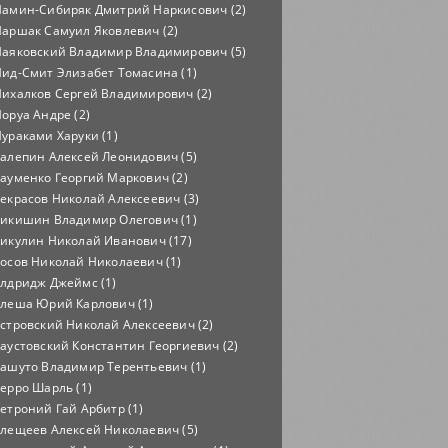
амин-Сибиряк Дмитрий Наркисович (2)
аршак Самуил Яковлевич (2)
аяковский Владимир Владимирович (5)
ид-Смит Элизабет Томасина (1)
ихалков Сергей Владимирович (2)
оруа Андре (2)
ураками Харуки (1)
алепин Алексей Леонидович (5)
ауменко Георгий Маркович (2)
екрасов Николай Алексеевич (3)
икишин Владимир Олегович (1)
икулин Николай Иванович (17)
осов Николай Николаевич (1)
лдридж Джеймс (1)
леша Юрий Карлович (1)
стровский Николай Алексеевич (2)
аустовский Константин Георгиевич (2)
ашуто Владимир Терентьевич (1)
ерро Шарль (1)
етроний Гай Арбитр (1)
лещеев Алексей Николаевич (5)