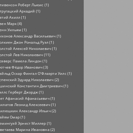
тивенсон Роберт Льюис (1)
тругацкий Аркадий (1)
атий Ахилл (1)
вен Марк (4)
енн Уильям (1)
ихонов Александр Васильевич (1)
олкиен Джон Рональд Руэл (1)
олстой Алексей Николаевич (1)
олстой Лев Николаевич (11)
рэверс Памела Линдон (1)
ютчев Фёдор Иванович (3)
айльд Оскар Фингал О'Флаэрти Уилс (1)
спенский Эдуард Николаевич (2)
шинский Константин Дмитриевич (1)
эллс Герберт Джордж (1)
ет Афанасий Афанасьевич (1)
илатов Леонид Алексеевич (1)
илюшкин Александр Ильич (2)
айям Омар (1)
емингуэй Эрнест Миллер (1)
ветаева Марина Ивановна (2)