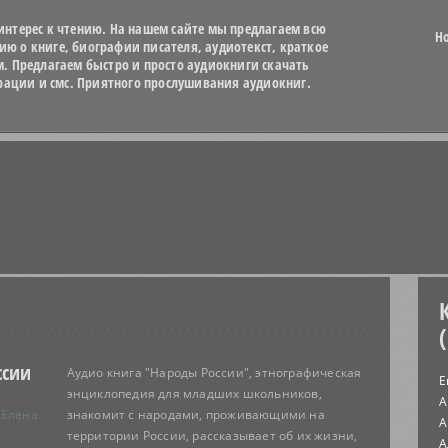
нтерес к чтению. На нашем сайте мы предлагаем всю
Н
 о книге, биографии писателя, аудиотекст, краткое
м. Предлагаем быстро и просто аудиокниги скачать
трации и смс. Приятного прослушивания аудиокниг.
ссии
Аудио книга "Народы России", этнографическая
Е
энциклопедия для младших школьников,
А
 Елена
знакомит с народами, проживающими на
А
территории России, рассказывает об их жизни,
А