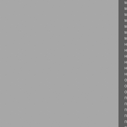
М
М
М
М
М
М
М
Н
Н
Н
Н
Н
Н
О
О
О
П
П
П
П
П