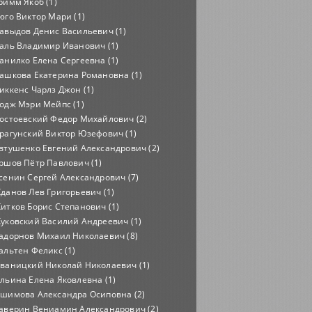
римм Якоб (1)
юго Виктор Мари (1)
авыдов Денис Васильевич (1)
аль Владимир Иванович (1)
анилко Елена Сергеевна (1)
ашкова Екатерина Романовна (1)
иккенс Чарлз Джон (1)
одж Мэри Мейпс (1)
остоевский Федор Михайлович (2)
рагунский Виктор Юзефович (1)
втушенко Евгений Александрович (2)
ршов Пётр Павлович (1)
сенин Сергей Александрович (7)
данов Лев Григорьевич (1)
итков Борис Степанович (1)
уковский Василий Андреевич (1)
адорнов Михаил Николаевич (8)
альтен Феликс (1)
ваницкий Николай Николаевич (1)
льина Елена Яковлевна (1)
шимова Александра Осиповна (2)
аверин Вениамин Александрович (2)