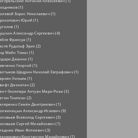
огорельский Антоний Алексеевич (1)
оздняков (1)
олевой Борис Николаевич (1)
рокопович Юрий (1)
утилов (1)
ушкин Александр Сергеевич (4)
абле Франсуа (1)
аспе Рудольф Эрих (2)
ид Майн Томас (1)
одари Джанни (1)
авченко Георгий (1)
алтыков-Щедрин Николай Евграфович (1)
ароян Уильям (1)
вифт Джонатан (2)
ент-Экзюпери Антуан Мари-Роже (3)
етон-Томпсон (2)
кляренко Семён Дмитриевич (1)
олженицын Александр Исаевич (9)
оловьев Всеволод Сергеевич (3)
оловьев Сергей Михайлович (1)
таднюк Иван Фотиевич (3)
танюкович Константин Михайлович (1)