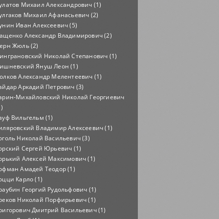
улатов Михаил Александрович (1)
улгаков Михаил Афанасьевич (2)
унин Иван Алексеевич (5)
ащенко Александр Владимирович (2)
ерн Жюль (2)
инграновский Николай Степанович (1)
ишневский Януш Леон (1)
олков Александр Мелентеевич (1)
айдар Аркадий Петрович (3)
арин-Михайловский Николай Георгиевич
1)
ауф Вильгельм (1)
иляровский Владимир Алексеевич (1)
оголь Николай Васильевич (3)
орский Сергей Юрьевич (1)
орький Алексей Максимович (1)
офман Амадей Теодор (1)
оцци Карло (1)
раубин Георгий Рудольфович (1)
реков Николай Порфирьевич (1)
ригорович Дмитрий Васильевич (1)