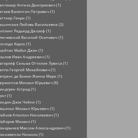
антемир Антиох Дмитриевич (1)
атаев Валентин Петрович (1)
аттнер Генри (1)
ашинская Любовь Васильевна (2)
иплинг Редьярд Джозеф (1)
лючевский Василий Осипович (1)
оллоди Карло (1)
райтон Майкл Джон (1)
рылов Иван Андреевич (1)
агерлёф Сельма Оттилия Лувиса (1)
аппо Георгий Михайлович (1)
епренс де Бомон Жанна Мари (1)
ермонтов Михаил Юрьевич (6)
индгрен Астрид (1)
онг (1)
ондон Джэк Чейни (1)
яшенко Михаил Юрьевич (1)
айков Аполлон Николаевич (1)
айоров Михаил (1)
акарычев Максим Александрович (1)
акиавелли Никколо (1)