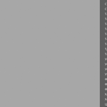
С
С
Т
Т
Т
Т
Т
Т
Т
Т
Т
У
У
У
У
Ф
Ф
Ф
Х
Х
Ц