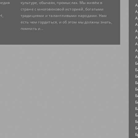
педия
культуре, обычаях, промыслах. Мы живём в
А
стране с многовековой историей, богатыми
А
Н,
традициями и талантливыми народами. Нам
А
есть чем гордиться, и об этом мы должны знать,
А
помнить и...
А
А
А
А
А
Б
Б
Б
Б
Б
Б
Б
Б
Б
Б
Б
Б