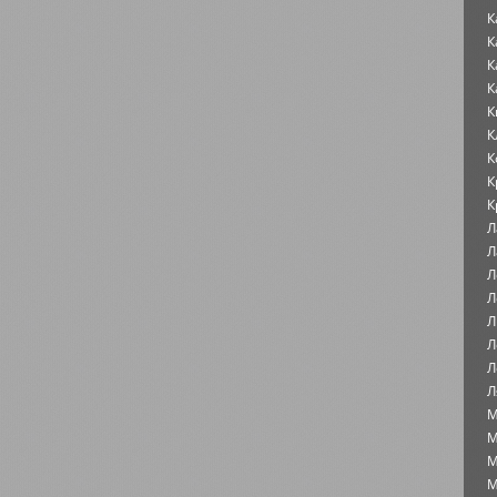
К
К
К
К
К
К
К
К
К
Л
Л
Л
Л
Л
Л
Л
Л
М
М
М
М