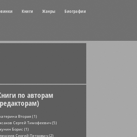
овинки
Книги
Жанры
Биографии
Книги по авторам
(редакторам)
катерина Вторая (1)
ксаков Сергей Тимофеевич (5)
кунин Борис (1)
лексеев Сергей Петрович (2)