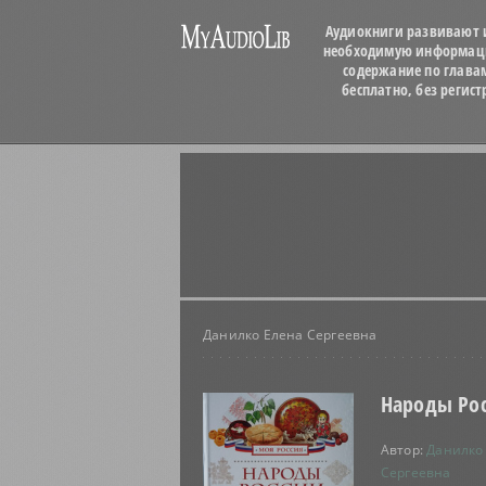
Аудиокниги развивают и
необходимую информацию
содержание по глава
бесплатно, без регис
Данилко Елена Сергеевна
Народы Ро
Автор:
Данилко
Сергеевна