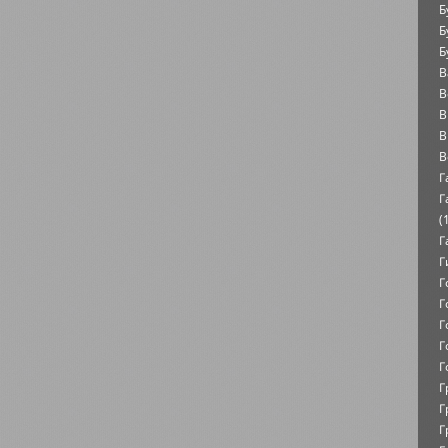
Б
Б
Б
В
В
В
В
В
Г
Г
(
Г
Г
Г
Г
Г
Г
Г
Г
Г
Г