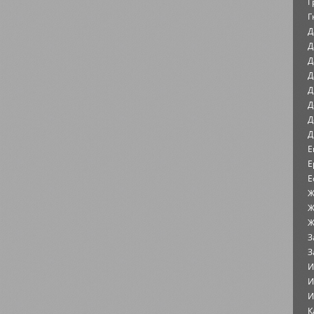
Г
Г
Д
Д
Д
Д
Д
Д
Д
Д
Е
Е
Е
Ж
Ж
Ж
З
З
И
И
И
К