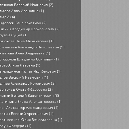
лешков Валерий Иванович (2)
лиева Алла Ивановна (1)
лир А (4)
ндерсен Ганс Христиан (2)
никин Владимир Прокопьевич (2)
пулей Луций (1)
ртюхова Нина Михайловна (1)
фанасьев Александр Николаевич (1)
хматова Анна Андреевна (1)
огомолов Владимир Осипович (1)
арто Агния Львовна (1)
егельдинов Талгат Якупбекович (1)
елов Василий Иванович (1)
еляев Александр Романович (3)
ерггольц Ольга Фёдоровна (2)
ианки Виталий Валентинович (3)
лагинина Елена Александровна (1)
лок Александр Александрович (1)
олтин Евгений Арсеньевич (1)
ортновская Юлия Вячеславовна (1)
раун Фредерик (1)