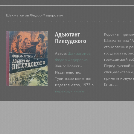
Шахмагонов Фёдор Фёдорович
Адъютант
Короткая прикл
Пилсудского
Шахмагонова "А
становлении ра
государства, р
Автор:
Шахмагонов
гражданской вой
Фёдор Фёдорович
Перед русской 
Жанр: Повесть
специалистами,
Издательство:
принять новую в
Тувинское книжное
Книга...
издательство, 1973 г.
переход к книге