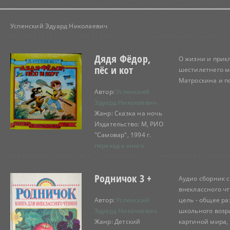
Успенский Эдуард Николаевич
Дядя Фёдор,
О жизни и прик
пёс и кот
шестилетнего м
Матроскина и п
Автор:
Успенский
Эдуард Николаевич
Жанр: Сказка на ночь
Издательство: М, РИО
"Самовар", 1994 г.
переход к книге
Родничок 3 +
Аудио сборник с
внеклассного чт
Автор:
Успенский
цель - общее р
Эдуард Николаевич
школьного возра
Жанр: Детский
картиной мира,