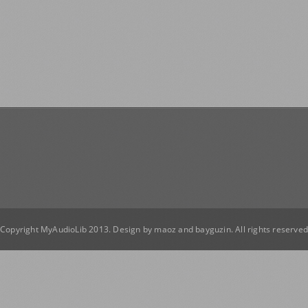
Copyright MyAudioLib 2013. Design by
maoz
and
bayguzin
. All rights reserve