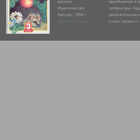
рассказ
приобщение к 
Издательство:
литературы. Ауд
Арктоус, 1994 г.
увлекательная и
переход к книге
стихи, сказки и..