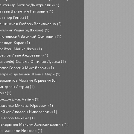
антемир Антиох Дмитриевич (1)
атаев Валентин Петрович (1)
аттнер Генри (1)
ашинская Любовь Васильевна (2)
иплинг Редьярд Джозеф (1)
лючевский Василий Осипович (1)
оллоди Карло (1)
райтон Майкл Джон (1)
рылов Иван Андреевич (1)
агерлёф Сельма Оттилия Лувиса (1)
аппо Георгий Михайлович (1)
епренс де Бомон Жанна Мари (1)
ермонтов Михаил Юрьевич (6)
индгрен Астрид (1)
онг (1)
ондон Джэк Чейни (1)
яшенко Михаил Юрьевич (1)
айков Аполлон Николаевич (1)
айоров Михаил (1)
акарычев Максим Александрович (1)
акиавелли Никколо (1)