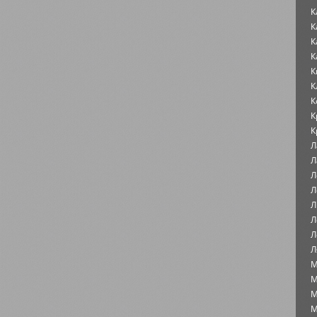
К
К
К
К
К
К
К
К
К
Л
Л
Л
Л
Л
Л
Л
Л
М
М
М
М