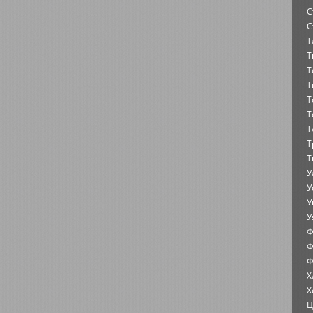
С
С
Т
Т
Т
Т
Т
Т
Т
Т
Т
У
У
У
У
Ф
Ф
Ф
Х
Х
Ц