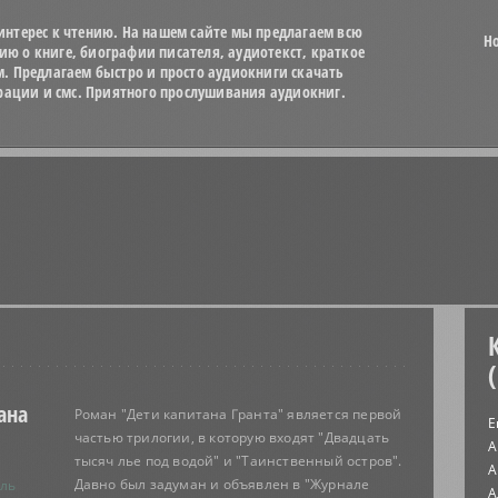
нтерес к чтению. На нашем сайте мы предлагаем всю
Н
 о книге, биографии писателя, аудиотекст, краткое
м. Предлагаем быстро и просто аудиокниги скачать
трации и смс. Приятного прослушивания аудиокниг.
ана
Роман "Дети капитана Гранта" является первой
Е
частью трилогии, в которую входят "Двадцать
А
тысяч лье под водой" и "Таинственный остров".
А
Давно был задуман и объявлен в "Журнале
ль
А