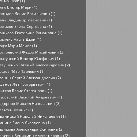
римм Якоб (1)
юго Виктор Мари (1)
авыдов Денис Васильевич (1)
аль Владимир Иванович (1)
анилко Елена Сергеевна (1)
ашкова Екатерина Романовна (1)
иккенс Чарлз Джон (1)
одж Мэри Мейпс (1)
остоевский Федор Михайлович (2)
рагунский Виктор Юзефович (1)
втушенко Евгений Александрович (2)
ршов Пётр Павлович (1)
сенин Сергей Александрович (7)
данов Лев Григорьевич (1)
итков Борис Степанович (1)
уковский Василий Андреевич (1)
адорнов Михаил Николаевич (8)
альтен Феликс (1)
ваницкий Николай Николаевич (1)
льина Елена Яковлевна (1)
шимова Александра Осиповна (2)
аверин Вениамин Александрович (2)