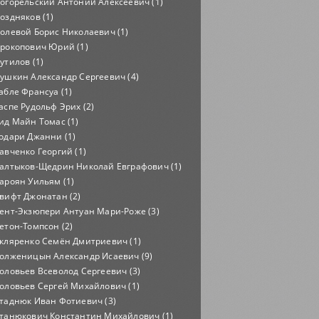
огорельский Антоний Алексеевич (1)
оздняков (1)
олевой Борис Николаевич (1)
рокопович Юрий (1)
утилов (1)
ушкин Александр Сергеевич (4)
абле Франсуа (1)
аспе Рудольф Эрих (2)
ид Майн Томас (1)
одари Джанни (1)
авченко Георгий (1)
алтыков-Щедрин Николай Евграфович (1)
ароян Уильям (1)
вифт Джонатан (2)
ент-Экзюпери Антуан Мари-Роже (3)
етон-Томпсон (2)
кляренко Семён Дмитриевич (1)
олженицын Александр Исаевич (9)
оловьев Всеволод Сергеевич (3)
оловьев Сергей Михайлович (1)
таднюк Иван Фотиевич (3)
танюкович Константин Михайлович (1)