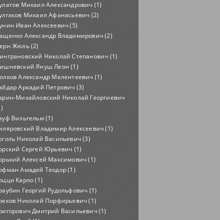
улатов Михаил Александрович (1)
улгаков Михаил Афанасьевич (2)
унин Иван Алексеевич (5)
ащенко Александр Владимирович (2)
ерн Жюль (2)
инграновский Николай Степанович (1)
ишневский Януш Леон (1)
олков Александр Мелентеевич (1)
айдар Аркадий Петрович (3)
арин-Михайловский Николай Георгиевич
1)
ауф Вильгельм (1)
иляровский Владимир Алексеевич (1)
оголь Николай Васильевич (3)
орский Сергей Юрьевич (1)
орький Алексей Максимович (1)
офман Амадей Теодор (1)
оцци Карло (1)
раубин Георгий Рудольфович (1)
реков Николай Порфирьевич (1)
ригорович Дмитрий Васильевич (1)