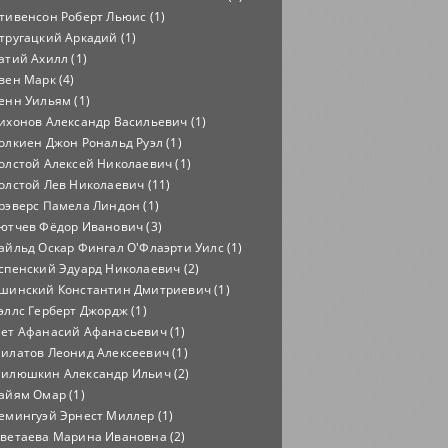
тивенсон Роберт Льюис (1)
тругацкий Аркадий (1)
атий Ахилл (1)
вен Марк (4)
енн Уильям (1)
ихонов Александр Васильевич (1)
олкиен Джон Рональд Руэл (1)
олстой Алексей Николаевич (1)
олстой Лев Николаевич (11)
рэверс Памела Линдон (1)
ютчев Фёдор Иванович (3)
айльд Оскар Фингал О'Флаэрти Уилс (1)
спенский Эдуард Николаевич (2)
шинский Константин Дмитриевич (1)
эллс Герберт Джордж (1)
ет Афанасий Афанасьевич (1)
илатов Леонид Алексеевич (1)
илюшкин Александр Ильич (2)
айям Омар (1)
емингуэй Эрнест Миллер (1)
ветаева Марина Ивановна (2)