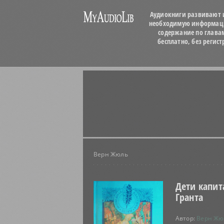
Аудиокниги развивают и
необходимую информацию
содержание по глава
бесплатно, без регис
Верн Жюль
Дети капит
Гранта
Автор:
Верн Жю