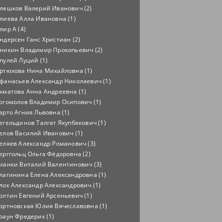
лешков Валерий Иванович (2)
лиева Алла Ивановна (1)
лир А (4)
ндерсен Ганс Христиан (2)
никин Владимир Прокопьевич (2)
пулей Луций (1)
ртюхова Нина Михайловна (1)
фанасьев Александр Николаевич (1)
хматова Анна Андреевна (1)
огомолов Владимир Осипович (1)
арто Агния Львовна (1)
егельдинов Талгат Якупбекович (1)
елов Василий Иванович (1)
еляев Александр Романович (3)
ерггольц Ольга Фёдоровна (2)
ианки Виталий Валентинович (3)
лагинина Елена Александровна (1)
лок Александр Александрович (1)
олтин Евгений Арсеньевич (1)
ортновская Юлия Вячеславовна (1)
раун Фредерик (1)