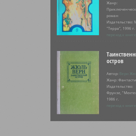
Жанр:
Приключенчес
роман
Издательство: 
"Терра", 1996 г.
переход к книге
Таинствен
остров
Автор:
Верн Жю
Жанр: Фантаст
Издательство:
Фрунзе, "Мекте
1986 г.
переход к книге