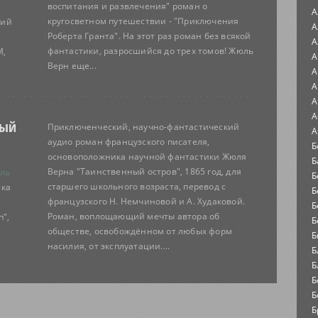
воспитания и развлечения" роман о
А
кругосветном путешествии - "Приключения
кий
А
Роберта Гранта". На этот раз роман без всякой
А
фантастики, разросшийся до трех томов! Жюль
М,
А
Верн еще...
А
А
А
А
ный
Приключенческий, научно-фантастический
А
аудио роман французского писателя,
Б
основоположника научной фантастики Жюля
Б
Верна "Таинственный остров", 1865 год, для
ль
Б
старшего школьного возраста, перевод с
ика
Б
французского Н. Немчиновой и А. Худаковой.
Б
Роман, воплощающий мечты автора об
п",
Б
обществе, освобождённом от любых форм
Б
насилия, от эксплуатации....
Б
Б
Б
Б
Б