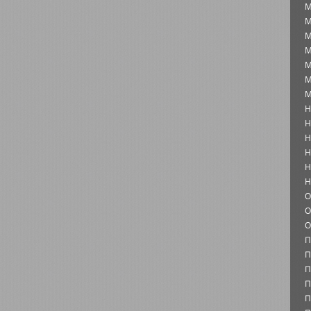
М
М
М
М
М
М
М
Н
Н
Н
Н
Н
Н
О
О
О
П
П
П
П
П