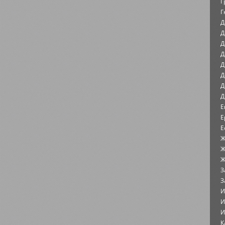
Г
Г
Д
Д
Д
Д
Д
Д
Д
Д
Е
Е
Е
Ж
Ж
Ж
З
З
И
И
И
К