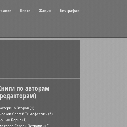
овинки
Книги
Жанры
Биографии
Книги по авторам
(редакторам)
катерина Вторая (1)
ксаков Сергей Тимофеевич (5)
кунин Борис (1)
лексеев Сергей Петрович (2)