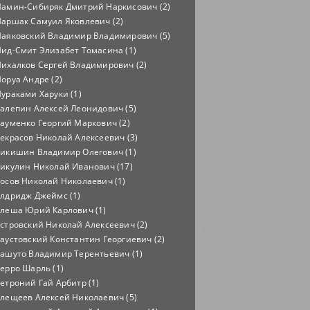
амин-Сибиряк Дмитрий Наркисович (2)
аршак Самуил Яковлевич (2)
аяковский Владимир Владимирович (5)
ид-Смит Элизабет Томасина (1)
ихалков Сергей Владимирович (2)
оруа Андре (2)
ураками Харуки (1)
алепин Алексей Леонидович (5)
ауменко Георгий Маркович (2)
екрасов Николай Алексеевич (3)
икишин Владимир Олегович (1)
икулин Николай Иванович (17)
осов Николай Николаевич (1)
лдридж Джеймс (1)
леша Юрий Карлович (1)
стровский Николай Алексеевич (2)
аустовский Константин Георгиевич (2)
ашуто Владимир Терентьевич (1)
ерро Шарль (1)
етроний Гай Арбитр (1)
лещеев Алексей Николаевич (5)