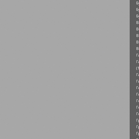
Б
Б
Б
В
В
В
В
В
Г
Г
(
Г
Г
Г
Г
Г
Г
Г
Г
Г
Г