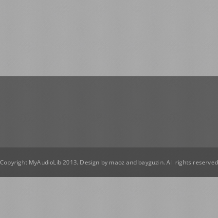
Copyright MyAudioLib 2013. Design by
maoz
and
bayguzin
. All rights reserve