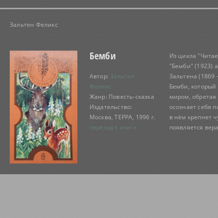
Зальтен Феликс
Бемби
Из цикла "Читае
"Бемби" (1923) 
Автор:
Зальтен
Зальтена (1869 
Феликс
Бемби, который 
Жанр: Повесть-сказка
миром, обретая 
Издательство:
осознает себя 
Москва, ТЕРРА, 1996 г.
в нём крепнет ч
переход к книге
появляется вера 