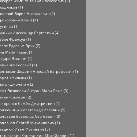
огорельский Антоний Алексеевич (1)
оздняков (1)
олевой Борис Николаевич (1)
рокопович Юрий (1)
утилов (1)
ушкин Александр Сергеевич (4)
абле Франсуа (1)
аспе Рудольф Эрих (2)
ид Майн Томас (1)
одари Джанни (1)
авченко Георгий (1)
алтыков-Щедрин Николай Евграфович (1)
ароян Уильям (1)
вифт Джонатан (2)
ент-Экзюпери Антуан Мари-Роже (3)
етон-Томпсон (2)
кляренко Семён Дмитриевич (1)
олженицын Александр Исаевич (9)
оловьев Всеволод Сергеевич (3)
оловьев Сергей Михайлович (1)
таднюк Иван Фотиевич (3)
танюкович Константин Михайлович (1)