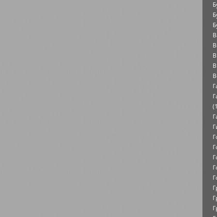
Б
Б
Б
В
В
В
В
В
Г
Г
(
Г
Г
Г
Г
Г
Г
Г
Г
Г
Г