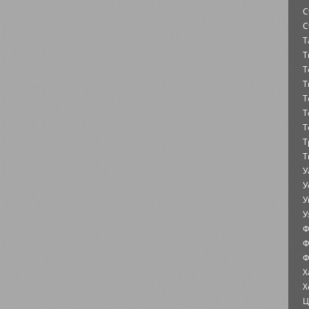
С
С
Т
Т
Т
Т
Т
Т
Т
Т
Т
У
У
У
У
Ф
Ф
Ф
Х
Х
Ц