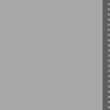
К
К
К
К
К
К
К
К
К
Л
Л
Л
Л
Л
Л
Л
Л
М
М
М
М