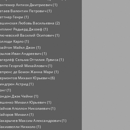
антемир Антиох Дмитриевич (1)
атаев Валентин Петрович (1)
аттнер Генри (1)
ашинская Любовь Васильевна (2)
иплинг Редьярд Джозеф (1)
лючевский Василий Осипович (1)
оллоди Карло (1)
райтон Майкл Джон (1)
рылов Иван Андреевич (1)
агерлёф Сельма Оттилия Лувиса (1)
аппо Георгий Михайлович (1)
епренс де Бомон Жанна Мари (1)
ермонтов Михаил Юрьевич (6)
индгрен Астрид (1)
онг (1)
ондон Джэк Чейни (1)
яшенко Михаил Юрьевич (1)
айков Аполлон Николаевич (1)
айоров Михаил (1)
акарычев Максим Александрович (1)
акиавелли Никколо (1)