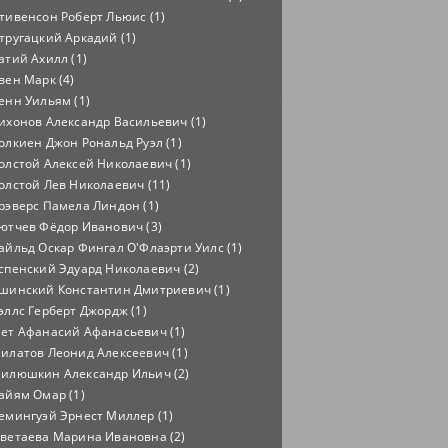
тивенсон Роберт Льюис (1)
тругацкий Аркадий (1)
атий Ахилл (1)
вен Марк (4)
енн Уильям (1)
ихонов Александр Васильевич (1)
олкиен Джон Рональд Руэл (1)
олстой Алексей Николаевич (1)
олстой Лев Николаевич (11)
рэверс Памела Линдон (1)
ютчев Фёдор Иванович (3)
айльд Оскар Фингал О'Флаэрти Уилс (1)
спенский Эдуард Николаевич (2)
шинский Константин Дмитриевич (1)
эллс Герберт Джордж (1)
ет Афанасий Афанасьевич (1)
илатов Леонид Алексеевич (1)
илюшкин Александр Ильич (2)
айям Омар (1)
емингуэй Эрнест Миллер (1)
ветаева Марина Ивановна (2)