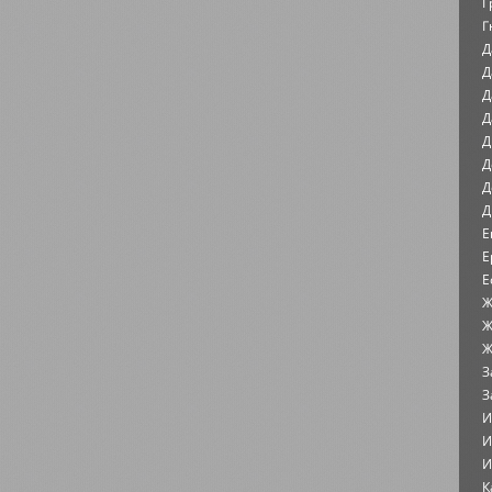
Г
Г
Д
Д
Д
Д
Д
Д
Д
Д
Е
Е
Е
Ж
Ж
Ж
З
З
И
И
И
К