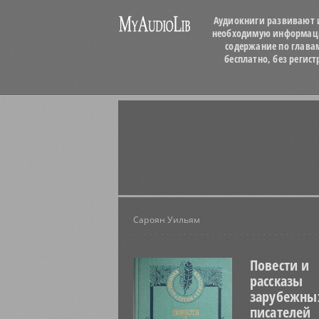
Аудиокниги развивают и
необходимую информацию
содержание по глава
бесплатно, без регис
Сароян Уильям
Повести и
рассказы
зарубежны
писателей