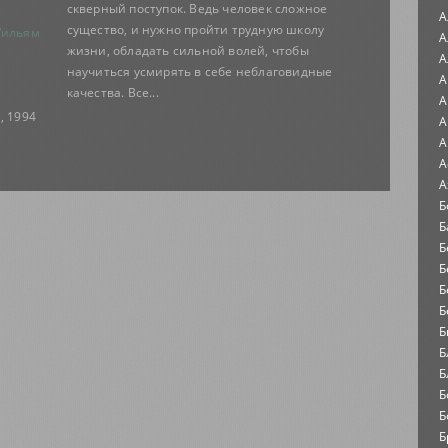
скверный поступок. Ведь человек сложное
А
существо, и нужно пройти трудную школу
Уильям
А
жизни, обладать сильной волей, чтобы
А
научиться усмирять в себе неблаговидные
А
качества. Все...
А
, 1994
А
А
А
А
Б
Б
Б
Б
Б
Б
Б
Б
Б
Б
Б
Б