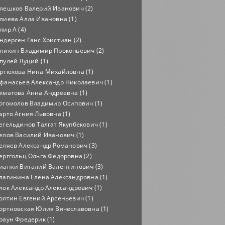
лешков Валерий Иванович (2)
лиева Алла Ивановна (1)
лир А (4)
ндерсен Ганс Христиан (2)
никин Владимир Прокопьевич (2)
пулей Луций (1)
ртюхова Нина Михайловна (1)
фанасьев Александр Николаевич (1)
хматова Анна Андреевна (1)
огомолов Владимир Осипович (1)
арто Агния Львовна (1)
егельдинов Талгат Якупбекович (1)
елов Василий Иванович (1)
еляев Александр Романович (3)
ерггольц Ольга Фёдоровна (2)
ианки Виталий Валентинович (3)
лагинина Елена Александровна (1)
лок Александр Александрович (1)
олтин Евгений Арсеньевич (1)
ортновская Юлия Вячеславовна (1)
раун Фредерик (1)