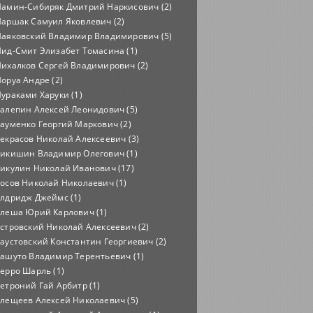
амин-Сибиряк Дмитрий Наркисович (2)
аршак Самуил Яковлевич (2)
аяковский Владимир Владимирович (5)
ид-Смит Элизабет Томасина (1)
ихалков Сергей Владимирович (2)
оруа Андре (2)
ураками Харуки (1)
алепин Алексей Леонидович (5)
ауменко Георгий Маркович (2)
екрасов Николай Алексеевич (3)
икишин Владимир Олегович (1)
икулин Николай Иванович (17)
осов Николай Николаевич (1)
лдридж Джеймс (1)
леша Юрий Карлович (1)
стровский Николай Алексеевич (2)
аустовский Константин Георгиевич (2)
ашуто Владимир Терентьевич (1)
ерро Шарль (1)
етроний Гай Арбитр (1)
лещеев Алексей Николаевич (5)