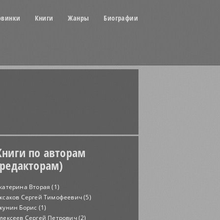
овинки
Книги
Жанры
Биографии
Книги по авторам
(редакторам)
катерина Вторая (1)
ксаков Сергей Тимофеевич (5)
кунин Борис (1)
лексеев Сергей Петрович (2)