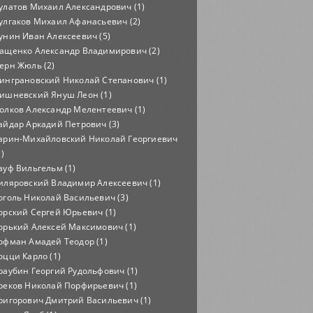
улатов Михаил Александрович (1)
улгаков Михаил Афанасьевич (2)
унин Иван Алексеевич (5)
ащенко Александр Владимирович (2)
ерн Жюль (2)
инграновский Николай Степанович (1)
ишневский Януш Леон (1)
олков Александр Мелентеевич (1)
айдар Аркадий Петрович (3)
арин-Михайловский Николай Георгиевич
1)
ауф Вильгельм (1)
иляровский Владимир Алексеевич (1)
оголь Николай Васильевич (3)
орский Сергей Юрьевич (1)
орький Алексей Максимович (1)
офман Амадей Теодор (1)
оцци Карло (1)
раубин Георгий Рудольфович (1)
реков Николай Порфирьевич (1)
ригорович Дмитрий Васильевич (1)