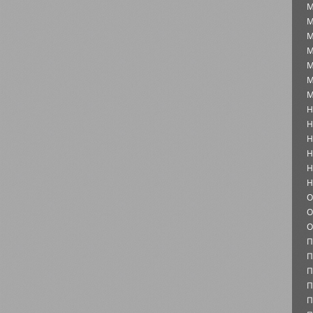
М
М
М
М
М
М
М
Н
Н
Н
Н
Н
Н
О
О
О
П
П
П
П
П