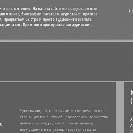
нтерес к чтению. На нашем сайте мы предлагаем всю
Н
 о книге, биографии писателя, аудиотекст, краткое
м. Предлагаем быстро и просто аудиокниги скачать
трации и смс. Приятного прослушивания аудиокниг.
Чувства людей, с которыми мы встречаемся на
Е
страницах книг - это общечеловеческие чувства:
А
х
любовь к дому, родине, близким людям,
А
возмущение несправедливостью, стыд за
А