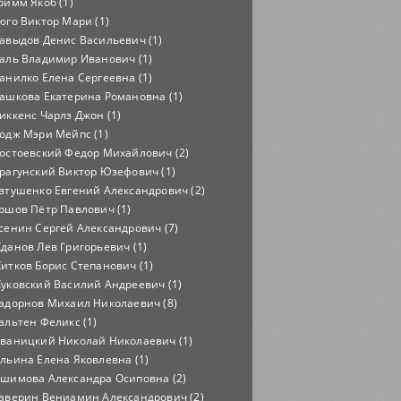
римм Якоб (1)
юго Виктор Мари (1)
авыдов Денис Васильевич (1)
аль Владимир Иванович (1)
анилко Елена Сергеевна (1)
ашкова Екатерина Романовна (1)
иккенс Чарлз Джон (1)
одж Мэри Мейпс (1)
остоевский Федор Михайлович (2)
рагунский Виктор Юзефович (1)
втушенко Евгений Александрович (2)
ршов Пётр Павлович (1)
сенин Сергей Александрович (7)
данов Лев Григорьевич (1)
итков Борис Степанович (1)
уковский Василий Андреевич (1)
адорнов Михаил Николаевич (8)
альтен Феликс (1)
ваницкий Николай Николаевич (1)
льина Елена Яковлевна (1)
шимова Александра Осиповна (2)
аверин Вениамин Александрович (2)