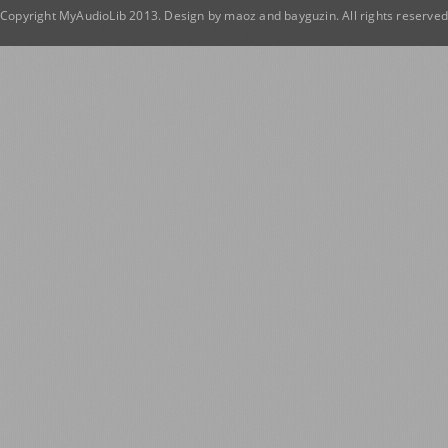
Copyright MyAudioLib 2013. Design by
maoz
and
bayguzin
. All rights reserve