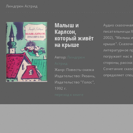
Линдгрен Астрид
Малыш и
Аудио сказочна
Карлсон,
писательницы X
который живёт
2002), "Малыш и
на крыше
крыше". Сказочн
литературное п
погружает нас в
Автор:
Линдгрен
стороны, расска
Астрид
Сочетание сказ
Жанр: Повесть-сказка
определяет спец
Издательство: Рязань,
Издательство "Голос",
1992 г.
переход к книге