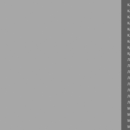
К
К
К
К
К
К
К
К
К
Л
Л
Л
Л
Л
Л
Л
Л
М
М
М
М