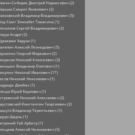
амин-Сибиряк Дмитрий Наркисович (2)
аршак Самуил Яковлевич (2)
аяковский Владимир Владимирович (5)
ид-Смит Элизабет Томасина (1)
ихалков Сергей Владимирович (2)
оруа Андре (2)
ураками Харуки (1)
алепин Алексей Леонидович (5)
ауменко Георгий Маркович (2)
екрасов Николай Алексеевич (3)
икишин Владимир Олегович (1)
икулин Николай Иванович (17)
осов Николай Николаевич (1)
лдридж Джеймс (1)
леша Юрий Карлович (1)
стровский Николай Алексеевич (2)
аустовский Константин Георгиевич (2)
ашуто Владимир Терентьевич (1)
ерро Шарль (1)
етроний Гай Арбитр (1)
лещеев Алексей Николаевич (5)