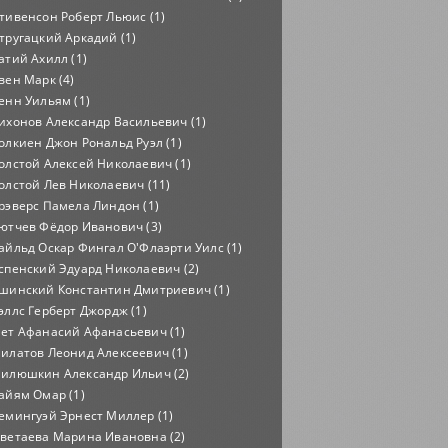
тивенсон Роберт Льюис (1)
тругацкий Аркадий (1)
атий Ахилл (1)
вен Марк (4)
енн Уильям (1)
ихонов Александр Васильевич (1)
олкиен Джон Рональд Руэл (1)
олстой Алексей Николаевич (1)
олстой Лев Николаевич (11)
рэверс Памела Линдон (1)
ютчев Фёдор Иванович (3)
айльд Оскар Фингал О'Флаэрти Уилс (1)
спенский Эдуард Николаевич (2)
шинский Константин Дмитриевич (1)
эллс Герберт Джордж (1)
ет Афанасий Афанасьевич (1)
илатов Леонид Алексеевич (1)
илюшкин Александр Ильич (2)
айям Омар (1)
емингуэй Эрнест Миллер (1)
ветаева Марина Ивановна (2)