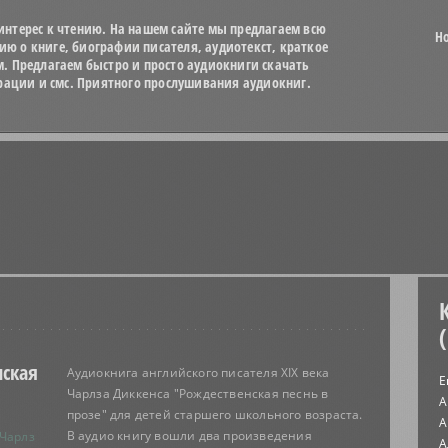
нтерес к чтению. На нашем сайте мы предлагаем всю
Н
 о книге, биографии писателя, аудиотекст, краткое
м. Предлагаем быстро и просто аудиокниги скачать
трации и смс. Приятного прослушивания аудиокниг.
ская
Аудиокнига английского писателя XIX века
Е
Чарлза Диккенса "Рождественская песнь в
А
прозе" для детей старшего школьного возраста.
А
В аудио книгу вошли два произведения
 Чарлз
А