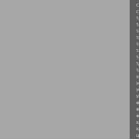
С
С
Т
Т
Т
Т
Т
Т
Т
Т
Т
У
У
У
У
Ф
Ф
Ф
Х
Х
Ц