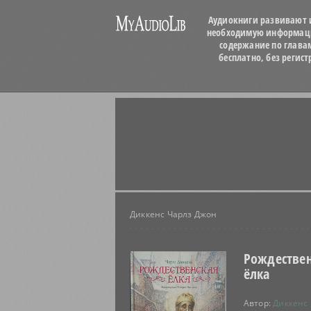
Аудиокниги развивают и
необходимую информацию
содержание по глава
бесплатно, без регис
Диккенс Чарлз Джон
Рождествен
ёлка
Автор:
Диккенс