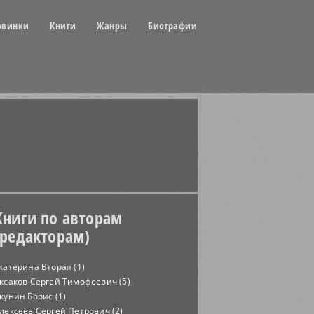
овинки
Книги
Жанры
Биографии
Книги по авторам
(редакторам)
катерина Вторая (1)
ксаков Сергей Тимофеевич (5)
кунин Борис (1)
лексеев Сергей Петрович (2)