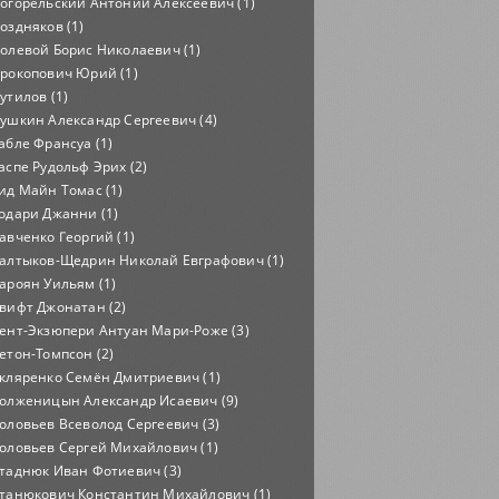
огорельский Антоний Алексеевич (1)
оздняков (1)
олевой Борис Николаевич (1)
рокопович Юрий (1)
утилов (1)
ушкин Александр Сергеевич (4)
абле Франсуа (1)
аспе Рудольф Эрих (2)
ид Майн Томас (1)
одари Джанни (1)
авченко Георгий (1)
алтыков-Щедрин Николай Евграфович (1)
ароян Уильям (1)
вифт Джонатан (2)
ент-Экзюпери Антуан Мари-Роже (3)
етон-Томпсон (2)
кляренко Семён Дмитриевич (1)
олженицын Александр Исаевич (9)
оловьев Всеволод Сергеевич (3)
оловьев Сергей Михайлович (1)
таднюк Иван Фотиевич (3)
танюкович Константин Михайлович (1)