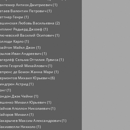
антемир Антиох Дмитриевич (1)
атаев Валентин Петрович (1)
аттнер Генри (1)
ашинская Любовь Васильевна (2)
иплинг Редьярд Джозеф (1)
лючевский Василий Осипович (1)
оллоди Карло (1)
райтон Майкл Джон (1)
рылов Иван Андреевич (1)
агерлёф Сельма Оттилия Лувиса (1)
аппо Георгий Михайлович (1)
епренс де Бомон Жанна Мари (1)
ермонтов Михаил Юрьевич (6)
индгрен Астрид (1)
онг (1)
ондон Джэк Чейни (1)
яшенко Михаил Юрьевич (1)
айков Аполлон Николаевич (1)
айоров Михаил (1)
акарычев Максим Александрович (1)
акиавелли Никколо (1)