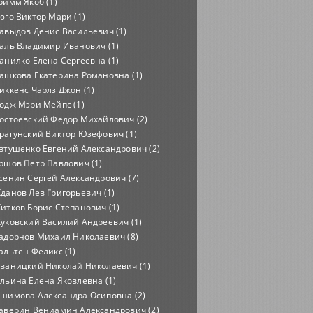
римм Якоб (1)
юго Виктор Мари (1)
авыдов Денис Васильевич (1)
аль Владимир Иванович (1)
анилко Елена Сергеевна (1)
ашкова Екатерина Романовна (1)
иккенс Чарлз Джон (1)
одж Мэри Мейпс (1)
остоевский Федор Михайлович (2)
рагунский Виктор Юзефович (1)
втушенко Евгений Александрович (2)
ршов Пётр Павлович (1)
сенин Сергей Александрович (7)
данов Лев Григорьевич (1)
итков Борис Степанович (1)
уковский Василий Андреевич (1)
адорнов Михаил Николаевич (8)
альтен Феликс (1)
ваницкий Николай Николаевич (1)
льина Елена Яковлевна (1)
шимова Александра Осиповна (2)
аверин Вениамин Александрович (2)