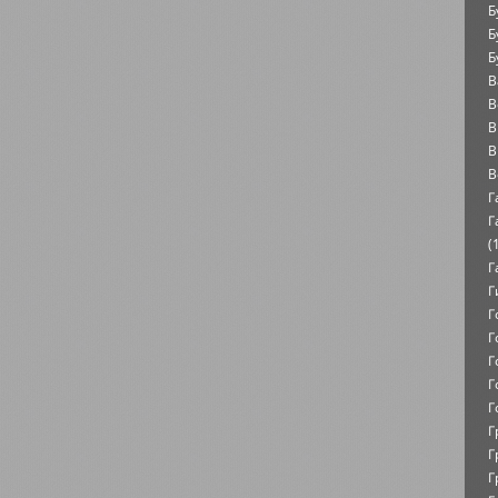
Б
Б
Б
В
В
В
В
В
Г
Г
(
Г
Г
Г
Г
Г
Г
Г
Г
Г
Г