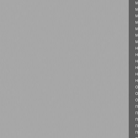
М
М
М
М
М
М
М
Н
Н
Н
Н
Н
Н
О
О
О
П
П
П
П
П