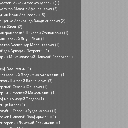
улатов Михаил Александрович (1)
улгаков Михаил Афанасьевич (2)
унин Иван Алексеевич (5)
ащенко Александр Владимирович (2)
ерн Жюль (2)
инграновский Николай Степанович (1)
ишневский Януш Леон (1)
олков Александр Мелентеевич (1)
айдар Аркадий Петрович (3)
арин-Михайловский Николай Георгиевич
1)
ауф Вильгельм (1)
иляровский Владимир Алексеевич (1)
оголь Николай Васильевич (3)
орский Сергей Юрьевич (1)
орький Алексей Максимович (1)
офман Амадей Теодор (1)
оцци Карло (1)
раубин Георгий Рудольфович (1)
реков Николай Порфирьевич (1)
ригорович Дмитрий Васильевич (1)