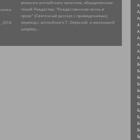
великого английского писателя, объединённые
А
темой Рождества: "Рождественская песнь в
сказка
А
прозе" (Святочный рассказ с привидениями),
А
перевод с английского Т. Озёрской, и маленький
, 2016
А
шедевр,...
А
А
А
А
А
Б
Б
Б
Б
Б
Б
Б
Б
Б
Б
Б
Б