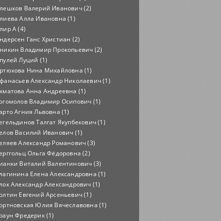
лешков Валерий Иванович (2)
лиева Алла Ивановна (1)
лир А (4)
ндерсен Ганс Христиан (2)
никин Владимир Прокопьевич (2)
пулей Луций (1)
ртюхова Нина Михайловна (1)
фанасьев Александр Николаевич (1)
хматова Анна Андреевна (1)
огомолов Владимир Осипович (1)
арто Агния Львовна (1)
егельдинов Талгат Якупбекович (1)
елов Василий Иванович (1)
еляев Александр Романович (3)
ерггольц Ольга Фёдоровна (2)
ианки Виталий Валентинович (3)
лагинина Елена Александровна (1)
лок Александр Александрович (1)
олтин Евгений Арсеньевич (1)
ортновская Юлия Вячеславовна (1)
раун Фредерик (1)