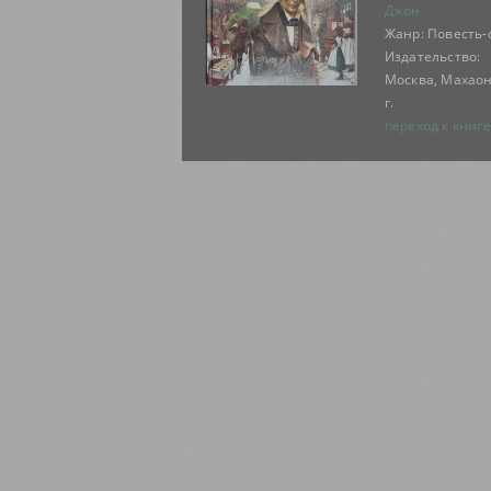
Джон
Жанр: Повесть-
Издательство:
Москва, Махаон
г.
переход к книге