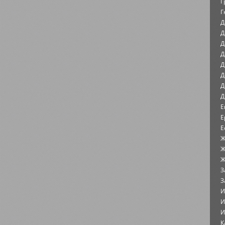
Г
Г
Д
Д
Д
Д
Д
Д
Д
Д
Е
Е
Е
Ж
Ж
Ж
З
З
И
И
И
К